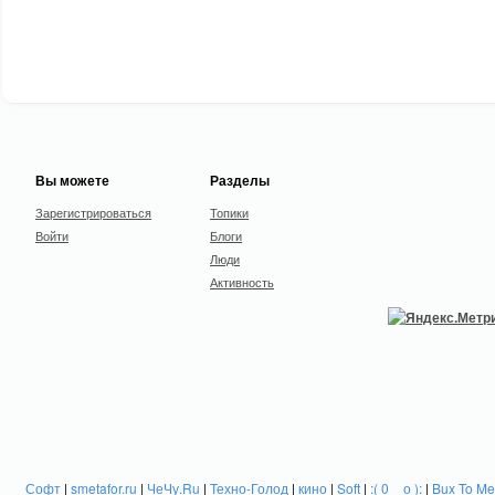
Вы можете
Разделы
Зарегистрироваться
Топики
Войти
Блоги
Люди
Активность
Софт
|
smetafor.ru
|
ЧеЧу.Ru
|
Техно-Голод
|
кино
|
Soft
|
:( 0 _ о ):
|
Bux To Me