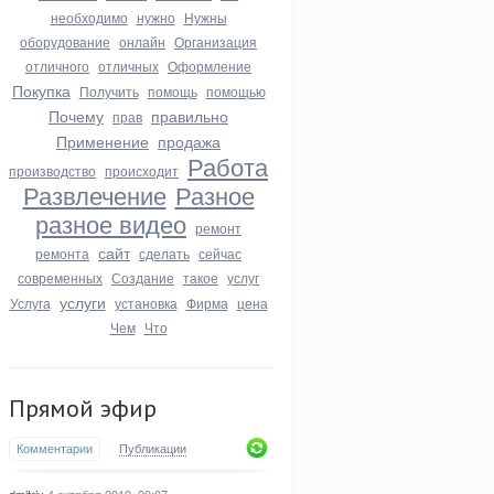
необходимо
нужно
Нужны
оборудование
онлайн
Организация
отличного
отличных
Оформление
Покупка
Получить
помощь
помощью
Почему
правильно
прав
Применение
продажа
Работа
производство
происходит
Развлечение
Разное
разное видео
ремонт
сайт
ремонта
сделать
сейчас
современных
Создание
такое
услуг
услуги
Услуга
установка
Фирма
цена
Чем
Что
Прямой эфир
Комментарии
Публикации