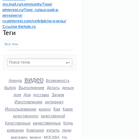
my.mail.ru/community/7ooo/
pinterest.ru/7ooo_ru/высший-в-
интернете/
ru.pinterest.com/cetkijpk/пк-и-игры/
Ссылки thehole.ru
Теги
Все теги
видео
Аренда
Возможность
Выполнение
Выбор
Делать
деньги
для
Зачем
Дом
доставка
Изготовление
интернет
Использование
Как
казино
Какие
качественного
качественной
качественных
Качественные
Когда
купить
компании
Компания
люди
магазин
можно
МОСКВА
На