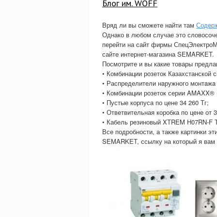
Блог им. WOFF
Вряд ли вы сможете найти там
Содер
Однако в любом случае это словосоче
перейти на сайт фирмы СпецЭлектроМа
сайте интернет-магазина SEMARKET.
Посмотрите и вы какие товары предл
• Комбинации розеток Казахстанской сб
• Распределители нaружного монтaжa 8
• Комбинации розеток серии AMAXX® п
• Пустые корпуса по цене 34 260 Тг;
• Ответвительная коробка по цене от 3
• Кабель резиновый XTREM H07RN-F To
Все подробности, а также картинки эт
SEMARKET, ссылку на который я вам о