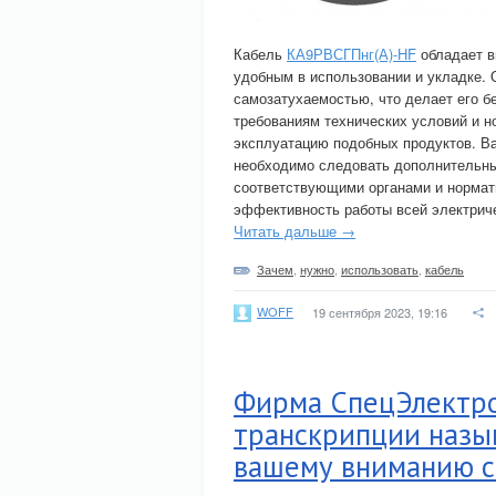
Кабель
КА9РВСГПнг(А)-HF
обладает в
удобным в использовании и укладке. 
самозатухаемостью, что делает его б
требованиям технических условий и 
эксплуатацию подобных продуктов. Ва
необходимо следовать дополнительны
соответствующими органами и нормат
эффективность работы всей электрич
Читать дальше →
Зачем
,
нужно
,
использовать
,
кабель
WOFF
19 сентября 2023, 19:16
Фирма СпецЭлектро
транскрипции назы
вашему вниманию с