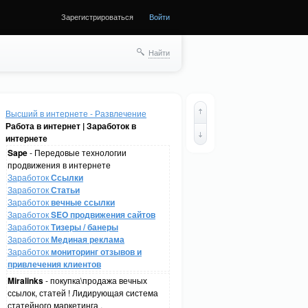
Зарегистрироваться
Войти
Найти
Высший в интернете - Развлечение
Работа в интернет | Заработок в
интернете
Sape
- Передовые технологии
продвижения в интернете
Заработок
Ссылки
Заработок
Статьи
Заработок
вечные ссылки
Заработок
SEO продвижения сайтов
Заработок
Тизеры / банеры
Заработок
Мединая реклама
Заработок
мониторинг отзывов и
привлечения клиентов
Miralinks
- покупка\продажа вечных
ссылок, статей ! Лидирующая система
статейного маркетинга .