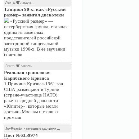
Лента ЯПлакалъ...
Танцпол 90-х: как «Русский
размер» зажигал дискотеки
«Русский размер» —
петербургская группа, ставшая
одним из заметных
представителей российской
электронной танцевальной
музыки 1990-х. В её звучании
сочетали
Лента ЯПлакалъ...
Реальная хронология
Карибского Кризиса
1.Причина Кризиса-1961 год.
США размещают в Турции
(стране-участнице НАТО)
ракеты средней дальности
«Юпитер», которые могли
достичь Москвы и главных
промыш
JoyReactor - смешные картинки ...
Пост №6359974