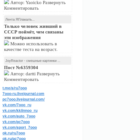
Автор: Yaoicko Развернуть
Комментировать
Лента ЯПлакалъ...
Только человек живший в
СССР поймёт, чем связаны
эти изображения
Можно использовать в
качестве теста на возраст.
JoyReactor - смешные картинки ...
Пост №6359304
Автор: dartti Развернуть
Комментировать
t.me/s/ru7ooo
7ooo-ru.livejournal.com
pc7ooo.livejournal.com/
vk.com/7ooo_ru
vk.com/kkiinnoo_ru
vk.com/auto_7ooo
vk.com/pc7ooo
vk.com/sport_7ooo
ok.ru/ru7ooo
ok.ru/pc7ooo