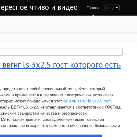
тересное чтиво и видео
Топики
еще
ввгнг ls 3х2.5 гост которого есть
у представляет собой специальный тип кабеля, который
ками и применяется в различных электрических установках.
которых может понадобиться этот
кабель ввгнг ls 3х2.5 гост
.
абель ВВГнг LS 3х2.5 изготавливается в соответствии с ГОСТом,
ссийским стандартам качества и безопасности.
 LS (с низким дымо- и газовыделением) имеет свойства
ых газов при пожаре, что важно для обеспечения безопасности