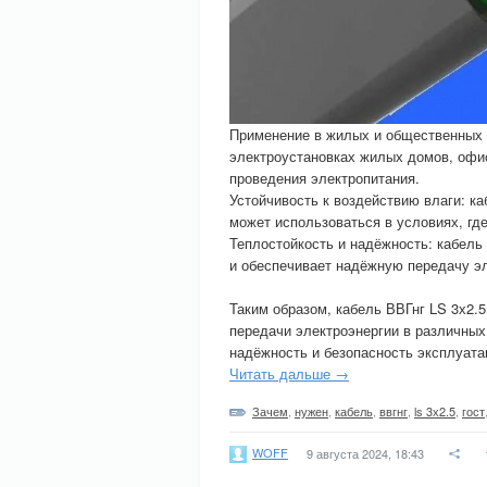
Применение в жилых и общественных з
электроустановках жилых домов, офис
проведения электропитания.
Устойчивость к воздействию влаги: к
может использоваться в условиях, где
Теплостойкость и надёжность: кабель
и обеспечивает надёжную передачу эле
Таким образом, кабель ВВГнг LS 3х2.
передачи электроэнергии в различных
надёжность и безопасность эксплуата
Читать дальше →
Зачем
,
нужен
,
кабель
,
ввгнг
,
ls 3х2.5
,
гост
WOFF
9 августа 2024, 18:43