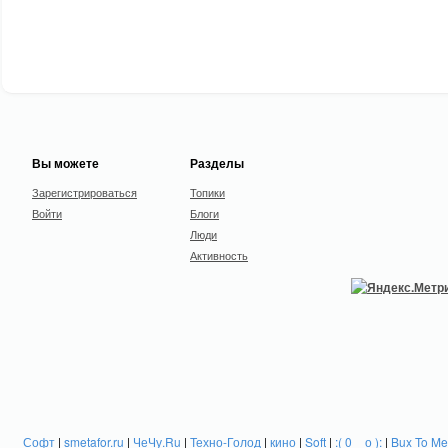
Вы можете
Разделы
Зарегистрироваться
Топики
Войти
Блоги
Люди
Активность
Софт
|
smetafor.ru
|
ЧеЧу.Ru
|
Техно-Голод
|
кино
|
Soft
|
:( 0 _ о ):
|
Bux To Me