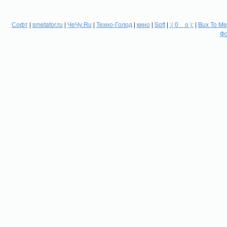
Софт
|
smetafor.ru
|
ЧеЧу.Ru
|
Техно-Голод
|
кино
|
Soft
|
:( 0 _ о ):
|
Bux To Me
Фо