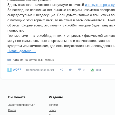
Здесь оказывает качественные услуги отличный
инструктор роза ху
За последние несколько лет лыжные каникулы незаметно превратил
общедоступные и вездесущие. Если думать только о том, чтобы вп
с помощью этих горных лыж, то не стоит в этом сомневаться. Нико
об этом. Скорее всего, это получится хобби, которое будет тянуть
полностью.
Горные лыжи — это хобби для тех, кто привык к физической активн
могут не только опытные спортсмены, но и начинающие, главное 
курортам или комплексам, где есть подготовленные и оборудованн
Читать дальше →
Катание
,
качественных
,
горных
WOFF
10 января 2020, 09:01
0
868
Вы можете
Разделы
Зарегистрироваться
Топики
Войти
Блоги