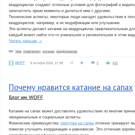
квадроциклах создают отличные условия для фотографий и видеоза
запечатлеть яркие моменты и делиться ими с другими.
Технические аспекты: некоторые люди находят удовольствие в те
квадроциклов, например, в их модификации или улучшении.
Эти аспекты делают катание на квадроциклах привлекательным дл
каждый может найти что-то уникальное и увлекательное в этом вид
Читать дальше →
Чем
,
привлекает
,
катание
,
квадроциклах
WOFF
9 октября 2024, 21:38
0
430
Почему нравится катание на сапах
Блог им. WOFF
Катание на сапах может доставлять удовольствие по многим причи
эмоциональные и социальные аспекты.
Физические преимущества:
прогулки на сапах
отлично тренирует мы
помогая улучшить координацию и равновесие. Это отличная аэробн
способствующая общему укреплению тела.