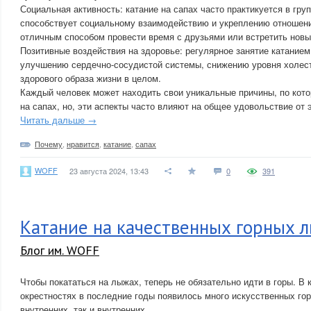
Социальная активность: катание на сапах часто практикуется в груп
способствует социальному взаимодействию и укреплению отношени
отличным способом провести время с друзьями или встретить нов
Позитивные воздействия на здоровье: регулярное занятие катанием
улучшению сердечно-сосудистой системы, снижению уровня холес
здорового образа жизни в целом.
Каждый человек может находить свои уникальные причины, по кото
на сапах, но, эти аспекты часто влияют на общее удовольствие от э
Читать дальше →
Почему
,
нравится
,
катание
,
сапах
WOFF
23 августа 2024, 13:43
0
391
Катание на качественных горных л
Блог им. WOFF
Чтобы покататься на лыжах, теперь не обязательно идти в горы. В 
окрестностях в последние годы появилось много искусственных го
внутренних, так и внутренних.