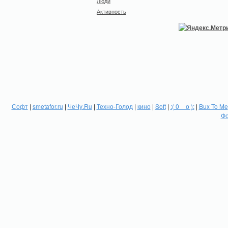
Люди
Активность
Софт
|
smetafor.ru
|
ЧеЧу.Ru
|
Техно-Голод
|
кино
|
Soft
|
:( 0 _ о ):
|
Bux To Me
Фо