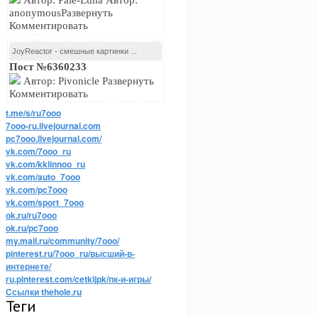
Автор: Pale-Luna Автор:
anonymousРазвернуть
Комментировать
JoyReactor - смешные картинки ...
Пост №6360233
Автор: Pivonicle Развернуть
Комментировать
t.me/s/ru7ooo
7ooo-ru.livejournal.com
pc7ooo.livejournal.com/
vk.com/7ooo_ru
vk.com/kkiinnoo_ru
vk.com/auto_7ooo
vk.com/pc7ooo
vk.com/sport_7ooo
ok.ru/ru7ooo
ok.ru/pc7ooo
my.mail.ru/community/7ooo/
pinterest.ru/7ooo_ru/высший-в-
интернете/
ru.pinterest.com/cetkijpk/пк-и-игры/
Ссылки thehole.ru
Теги