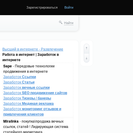
Зарегистрироваться
Войти
Найти
Высший в интернете - Развлечение
Работа в интернет | Заработок в
интернете
Sape
- Передовые технологии
продвижения в интернете
Заработок
Ссылки
Заработок
Статьи
Заработок
вечные ссылки
Заработок
SEO продвижения сайтов
Заработок
Тизеры / банеры
Заработок
Мединая реклама
Заработок
мониторинг отзывов и
привлечения клиентов
Miralinks
- покупка\продажа вечных
ссылок, статей ! Лидирующая система
статейного маркетинга .