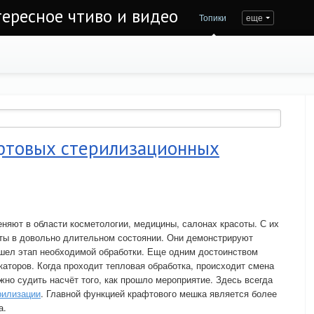
тересное чтиво и видео
Топики
еще
фтовых стерилизационных
няют в области косметологии, медицины, салонах красоты. С их
ы в довольно длительном состоянии. Они демонстрируют
ошел этап необходимой обработки. Еще одним достоинством
каторов. Когда проходит тепловая обработка, происходит смена
жно судить насчёт того, как прошло мероприятие. Здесь всегда
рилизации
. Главной функцией крафтового мешка является более
а.