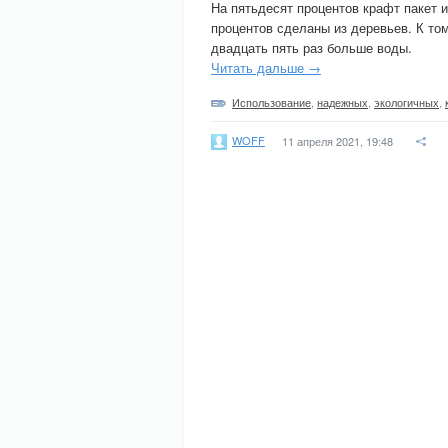
На пятьдесят процентов крафт пакет 
процентов сделаны из деревьев. К том
двадцать пять раз больше воды.
Читать дальше →
Использование
,
надежных
,
экологичных
,
WOFF
11 апреля 2021, 19:48