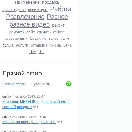
Применение
продажа
Работа
производство
происходит
Развлечение
Разное
разное видео
ремонт
сайт
ремонта
сделать
сейчас
современных
Создание
такое
услуг
услуги
Услуга
установка
Фирма
цена
Чем
Что
Прямой эфир
Комментарии
Публикации
dmitriy
4 октября 2019, 20:07
Компания MEBELIB.ru делает мебель на
заказ. Приходите
1
adv17
23 октября 2016, 18:19
Менять ли работу на фриланс?
1
adv17
23 октября 2016, 17:35