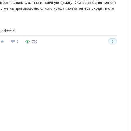
имеет в своем составе вторичную бумагу. Оставшиеся пятьдесят
у же на производство олного крафт пакета теперь уходит в сто
крафтовых
0
779
0