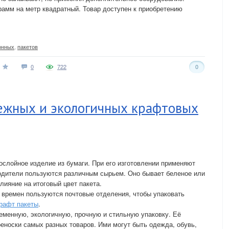
рамм на метр квадратный. Товар доступен к приобретению
онных
,
пакетов
0
722
0
ежных и экологичных крафтовых
ослойное изделие из бумаги. При его изготовлении применяют
дители пользуются различным сырьем. Оно бывает беленое или
лияние на итоговый цвет пакета.
 времен пользуются почтовые отделения, чтобы упаковать
крафт пакеты
.
еменную, экологичную, прочную и стильную упаковку. Её
реноски самых разных товаров. Ими могут быть одежда, обувь,