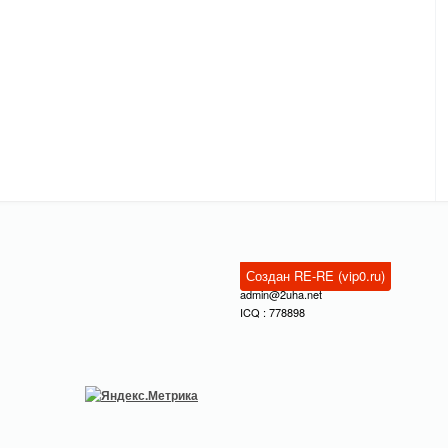
Создан RE-RE (vip0.ru)
admin@2uha.net
ICQ : 778898