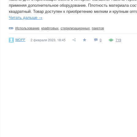
применяя дополнительное оборудование. Плотность материала сос
квадратный. Товар доступен к приобретению мелким и крупным опт
Читать дальше →
Использование
,
крафтовых
,
стерилизационных
,
пакетов
WOFF
2 февраля 2023, 18:45
0
719