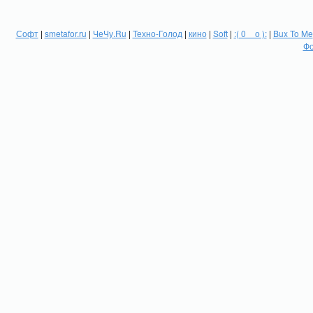
Софт
|
smetafor.ru
|
ЧеЧу.Ru
|
Техно-Голод
|
кино
|
Soft
|
:( 0 _ о ):
|
Bux To Me
Фо