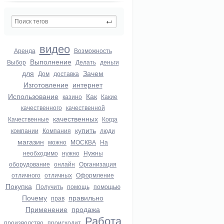
видео
Аренда
Возможность
Выполнение
Выбор
Делать
деньги
для
Зачем
Дом
доставка
Изготовление
интернет
Использование
Как
казино
Какие
качественного
качественной
качественных
Качественные
Когда
купить
компании
Компания
люди
магазин
можно
МОСКВА
На
необходимо
нужно
Нужны
оборудование
онлайн
Организация
отличного
отличных
Оформление
Покупка
Получить
помощь
помощью
Почему
правильно
прав
Применение
продажа
Работа
производство
происходит