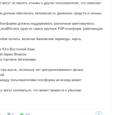
 могут оставлять отзывы о других пользователях, что помогает
а должна обеспечить безопасность денежных средств и личных
 Платформа должна поддерживать различные криптовалюты.
ocalBitcoins одна из самых крупных P2P-платформ, работающая
собов оплаты, включая банковские переводы, карты,
в Юго-Восточной Азии.
й биржи Binance.
а торговле биткоинами.
ва высок, поскольку нет централизованного органа,
ей.
 между пользователями платформа не всегда может
у могут колебаться, что может привести к убыткам.
0
415
0