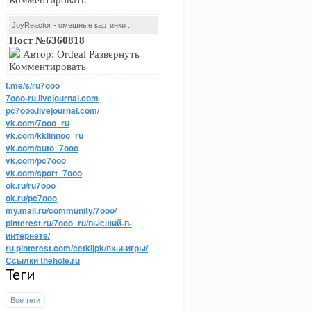
Комментировать
JoyReactor - смешные картинки ...
Пост №6360818
Автор: Ordeal Развернуть
Комментировать
t.me/s/ru7ooo
7ooo-ru.livejournal.com
pc7ooo.livejournal.com/
vk.com/7ooo_ru
vk.com/kkiinnoo_ru
vk.com/auto_7ooo
vk.com/pc7ooo
vk.com/sport_7ooo
ok.ru/ru7ooo
ok.ru/pc7ooo
my.mail.ru/community/7ooo/
pinterest.ru/7ooo_ru/высший-в-
интернете/
ru.pinterest.com/cetkijpk/пк-и-игры/
Ссылки thehole.ru
Теги
Все теги