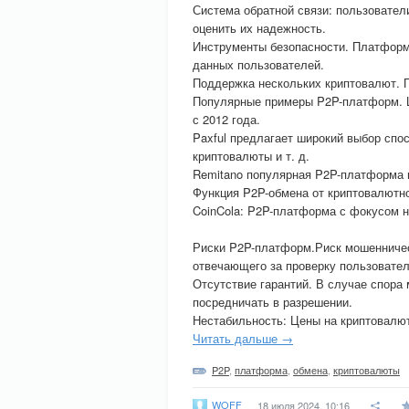
Система обратной связи: пользователи
оценить их надежность.
Инструменты безопасности. Платформ
данных пользователей.
Поддержка нескольких криптовалют.
Популярные примеры P2P-платформ. L
с 2012 года.
Paxful предлагает широкий выбор спо
криптовалюты и т. д.
Remitano популярная P2P-платформа 
Функция P2P-обмена от криптовалютно
CoinCola: P2P-платформа с фокусом н
Риски P2P-платформ.Риск мошенничест
отвечающего за проверку пользовател
Отсутствие гарантий. В случае спора
посредничать в разрешении.
Нестабильность: Цены на криптовалют
Читать дальше →
P2P
,
платформа
,
обмена
,
криптовалюты
WOFF
18 июля 2024, 10:16