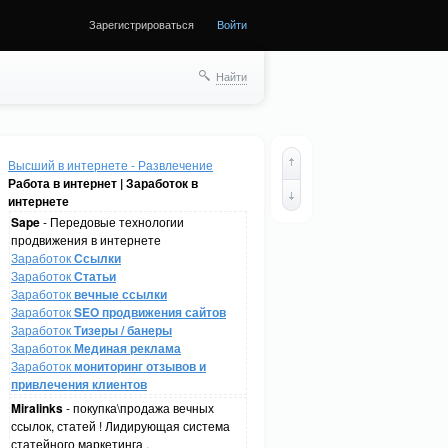
Зарегистрироваться
Войти
Найти
Высший в интернете - Развлечение
Работа в интернет | Заработок в
интернете
Sape
- Передовые технологии
продвижения в интернете
Заработок
Ссылки
Заработок
Статьи
Заработок
вечные ссылки
Заработок
SEO продвижения сайтов
Заработок
Тизеры / банеры
Заработок
Мединая реклама
Заработок
мониторинг отзывов и
привлечения клиентов
Miralinks
- покупка\продажа вечных
ссылок, статей ! Лидирующая система
статейного маркетинга .