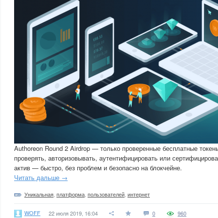
Authoreon Round 2 Airdrop — только проверенные бесплатные токены
проверять, авторизовывать, аутентифицировать или сертифициров
актив — быстро, без проблем и безопасно на блокчейне.
Читать дальше →
Уникальная
,
платформа
,
пользователей
,
интернет
WOFF
22 июля 2019, 16:04
0
960