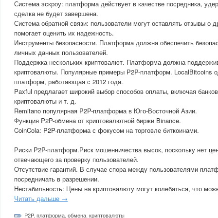
Система эскроу: платформа действует в качестве посредника, удер
сделка не будет завершена.
Система обратной связи: пользователи могут оставлять отзывы о д
помогает оценить их надежность.
Инструменты безопасности. Платформа должна обеспечить безопа
личных данных пользователей.
Поддержка нескольких криптовалют. Платформа должна поддержи
криптовалюты. Популярные примеры P2P-платформ. LocalBitcoins о
платформ, работающая с 2012 года.
Paxful предлагает широкий выбор способов оплаты, включая банков
криптовалюты и т. д.
Remitano популярная P2P-платформа в Юго-Восточной Азии.
Функция P2P-обмена от криптовалютной биржи Binance.
CoinCola: P2P-платформа с фокусом на торговле биткоинами.
Риски P2P-платформ.Риск мошенничества высок, поскольку нет цен
отвечающего за проверку пользователей.
Отсутствие гарантий. В случае спора между пользователями плат
посредничать в разрешении.
Нестабильность: Цены на криптовалюту могут колебаться, что може
Читать дальше →
P2P
,
платформа
,
обмена
,
криптовалюты