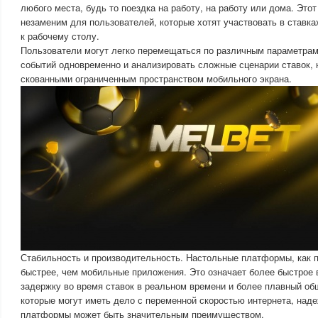
любого места, будь то поездка на работу, на работу или дома. Это
незаменим для пользователей, которые хотят участвовать в ставка
к рабочему столу.
Пользователи могут легко перемещаться по различным параметрам
событий одновременно и анализировать сложные сценарии ставок, 
скованными ограниченным пространством мобильного экрана.
Стабильность и производительность. Настольные платформы, как п
быстрее, чем мобильные приложения. Это означает более быстрое 
задержку во время ставок в реальном времени и более плавный общ
которые могут иметь дело с переменной скоростью интернета, над
платформы может быть значительным преимуществом.