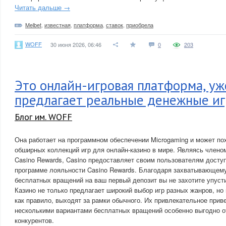
Читать дальше →
Melbet
,
известная
,
платформа
,
ставок
,
приобрела
WOFF
30 июня 2026, 06:46
0
203
Это онлайн-игровая платформа, уж
предлагает реальные денежные иг
Блог им. WOFF
Она работает на программном обеспечении Microgaming и может по
обширных коллекций игр для онлайн-казино в мире. Являясь члено
Casino Rewards, Casino предоставляет своим пользователям досту
программе лояльности Casino Rewards. Благодаря захватывающем
бесплатных вращений на ваш первый депозит вы не захотите упуст
Казино не только предлагает широкий выбор игр разных жанров, но 
как правило, выходят за рамки обычного. Их привлекательное прив
несколькими вариантами бесплатных вращений особенно выгодно от
конкурентов.