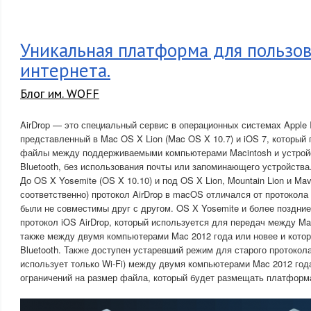
Уникальная платформа для пользо
интернета.
Блог им. WOFF
AirDrop — это специальный сервис в операционных системах Apple 
представленный в Mac OS X Lion (Mac OS X 10.7) и iOS 7, который
файлы между поддерживаемыми компьютерами Macintosh и устройст
Bluetooth, без использования почты или запоминающего устройства
До OS X Yosemite (OS X 10.10) и под OS X Lion, Mountain Lion и Mav
соответственно) протокол AirDrop в macOS отличался от протокола 
были не совместимы друг с другом. OS X Yosemite и более поздни
протокол iOS AirDrop, который используется для передач между Ma
также между двумя компьютерами Mac 2012 года или новее и котор
Bluetooth. Также доступен устаревший режим для старого протокола
использует только Wi-Fi) между двумя компьютерами Mac 2012 год
ограничений на размер файла, который будет размещать платформ