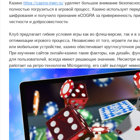
Казино
https://casino-irwin.ru/
уделяет большое внимание безопасност
полностью погрузиться в игровой процесс. Казино использует пер
шифрования и получило признание eCOGRA за приверженность при
честности и добросовестности.
Клуб предлагает гибкие условия игры как во флеш-версии, так и в 
оптимизации игрового процесса. Независимо от того, играете ли вы
или мобильном устройстве, казино обеспечивает круглосуточное ра
При изучении сайтов онлайн-казино такие факторы, как дизайн, фу
для пользователей, всегда имеют решающее значение. Несмотря на 
работает на ретро-технологии Microgaming, его сайт выглядит немн