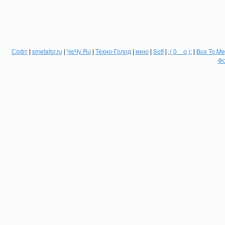
Софт
|
smetafor.ru
|
ЧеЧу.Ru
|
Техно-Голод
|
кино
|
Soft
|
:( 0 _ о ):
|
Bux To Me
Фо