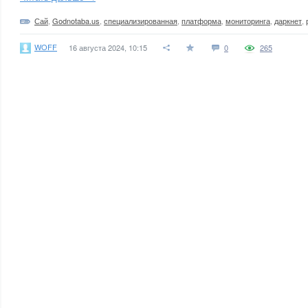
Сай
,
Godnotaba.us
,
специализированная
,
платформа
,
мониторинга
,
даркнет
,
WOFF
16 августа 2024, 10:15
0
265