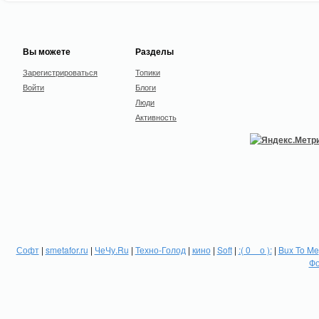
Вы можете
Разделы
Зарегистрироваться
Топики
Войти
Блоги
Люди
Активность
Софт
|
smetafor.ru
|
ЧеЧу.Ru
|
Техно-Голод
|
кино
|
Soft
|
:( 0 _ о ):
|
Bux To Me
Фо