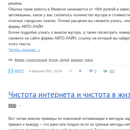
решена.
Обычна такие работы в Ижевске начинаются от 1500 рублей и завис
автомашины, какое у вас скопилось количество мусора и стоимости
платных городских свалок. Точнее расценки вы сможете узнать, по
фирму АВТО-ЛАЙН
Более подробно узнать о вывозе мусора, а также посмотреть ном
сможете на сайте фирмы АВТО-ЛАЙН, ссылку на который вы найдё
этого текста.
Читать дальше →
Фирма
,
строительный
,
мусор
,
людей
,
машина
,
плита
WOFF
4 февраля 2021, 23:54
0
857
Чистота интернета и чистота в жиз
bbb
Вот читаю многие примеры по поисковой оптимизации и методов зар
пришел к выводу – что рано или поздно если за грязные методы не
интернет превратится в большой архив мусора! Также и в жизни мн