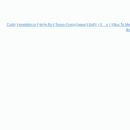
Софт
|
smetafor.ru
|
ЧеЧу.Ru
|
Техно-Голод
|
кино
|
Soft
|
:( 0 _ о ):
|
Bux To Me
Фо