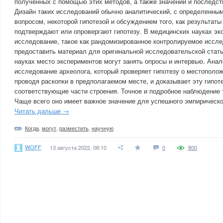
полученных с помощью этих методов, а также значении и последств
Дизайн таких исследований обычно аналитический, с определенны
вопросом, некоторой гипотезой и обсуждением того, как результаты
подтверждают или опровергают гипотезу. В медицинских науках э
исследование, такое как рандомизированное контролируемое иссл
предоставить материал для оригинальной исследовательской статьи
науках место экспериментов могут занять опросы и интервью. Анал
исследование археолога, который проверяет гипотезу о местополож
проводя раскопки в предполагаемом месте, и доказывает эту гипот
соответствующие части строения. Точное и подробное наблюдение т
Чаще всего оно имеет важное значение для успешного эмпирическо
Читать дальше →
Когда
,
могут
,
разместить
,
научную
WOFF
13 августа 2022, 08:10
0
800