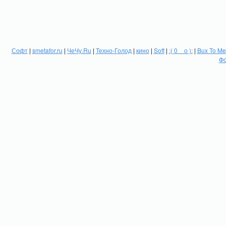
Софт
|
smetafor.ru
|
ЧеЧу.Ru
|
Техно-Голод
|
кино
|
Soft
|
:( 0 _ о ):
|
Bux To Me
Фо