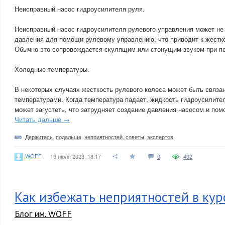
Неисправный насос гидроусилителя руля.
Неисправный насос гидроусилителя рулевого управления может не 
давления для помощи рулевому управлению, что приводит к жестко
Обычно это сопровождается скулящим или стонущим звуком при по
Холодные температуры.
В некоторых случаях жесткость рулевого колеса может быть связан
температурами. Когда температура падает, жидкость гидроусилите
может загустеть, что затрудняет создание давления насосом и по
Читать дальше →
Держитесь
,
подальше
,
неприятностей
,
советы
,
экспертов
WOFF
19 июля 2023, 18:17
0
492
Как избежать неприятностей в кур
Блог им. WOFF