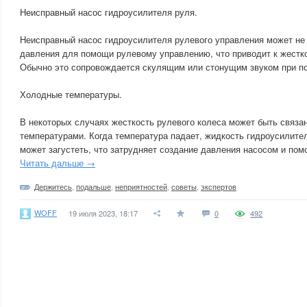
Неисправный насос гидроусилителя руля.
Неисправный насос гидроусилителя рулевого управления может не 
давления для помощи рулевому управлению, что приводит к жестко
Обычно это сопровождается скулящим или стонущим звуком при по
Холодные температуры.
В некоторых случаях жесткость рулевого колеса может быть связан
температурами. Когда температура падает, жидкость гидроусилите
может загустеть, что затрудняет создание давления насосом и по
Читать дальше →
Держитесь
,
подальше
,
неприятностей
,
советы
,
экспертов
WOFF
19 июля 2023, 18:17
0
492