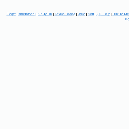
Софт
|
smetafor.ru
|
ЧеЧу.Ru
|
Техно-Голод
|
кино
|
Soft
|
:( 0 _ о ):
|
Bux To Me
Фо