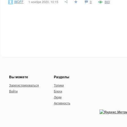
WOFF
1 ноября 2020, 10:15
0
863
Вы можете
Разделы
Зарегистрироваться
Топики
Войти
Блоги
Люди
Активность