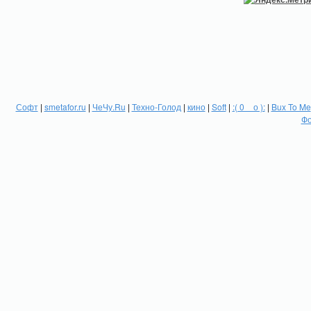
Софт
|
smetafor.ru
|
ЧеЧу.Ru
|
Техно-Голод
|
кино
|
Soft
|
:( 0 _ о ):
|
Bux To Me
Фо