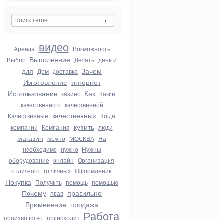
видео
Аренда
Возможность
Выполнение
Выбор
Делать
деньги
для
Зачем
Дом
доставка
Изготовление
интернет
Использование
Как
казино
Какие
качественного
качественной
качественных
Качественные
Когда
купить
компании
Компания
люди
магазин
можно
МОСКВА
На
необходимо
нужно
Нужны
оборудование
онлайн
Организация
отличного
отличных
Оформление
Покупка
Получить
помощь
помощью
Почему
правильно
прав
Применение
продажа
Работа
производство
происходит