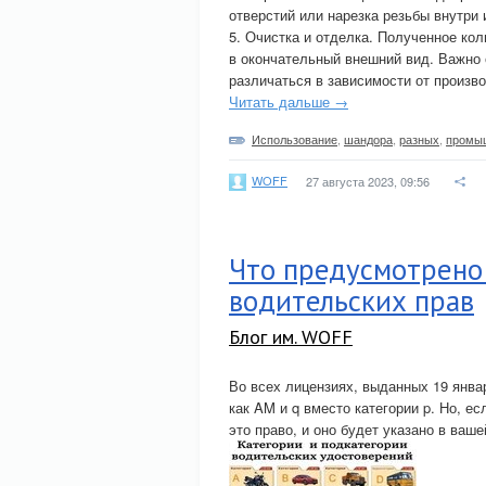
отверстий или нарезка резьбы внутри 
5. Очистка и отделка. Полученное ко
в окончательный внешний вид. Важно о
различаться в зависимости от произво
Читать дальше →
Использование
,
шандора
,
разных
,
промы
WOFF
27 августа 2023, 09:56
Что предусмотрено 
водительских прав
Блог им. WOFF
Во всех лицензиях, выданных 19 янва
как AM и q вместо категории p. Но, е
это право, и оно будет указано в ваш