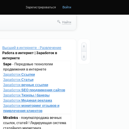
Зарегистрироваться
Войти
Найти
Высший в интернете - Развлечение
Работа в интернет | Заработок в
интернете
Sape
- Передовые технологии
продвижения в интернете
Заработок
Ссылки
Заработок
Статьи
Заработок
вечные ссылки
Заработок
SEO продвижения сайтов
Заработок
Тизеры / банеры
Заработок
Мединая реклама
Заработок
мониторинг отзывов и
привлечения клиентов
Miralinks
- покупка\продажа вечных
ссылок, статей ! Лидирующая система
статейного маркетинга .