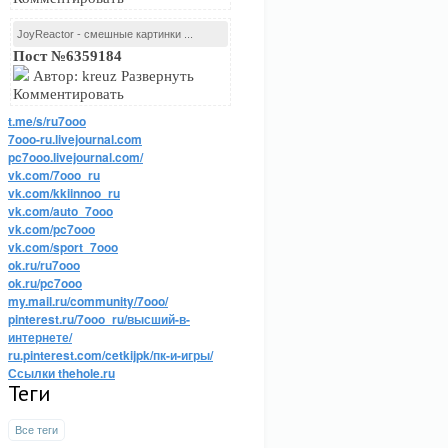
JoyReactor - смешные картинки ...
Пост №6359184
Автор: kreuz Развернуть
Комментировать
t.me/s/ru7ooo
7ooo-ru.livejournal.com
pc7ooo.livejournal.com/
vk.com/7ooo_ru
vk.com/kkiinnoo_ru
vk.com/auto_7ooo
vk.com/pc7ooo
vk.com/sport_7ooo
ok.ru/ru7ooo
ok.ru/pc7ooo
my.mail.ru/community/7ooo/
pinterest.ru/7ooo_ru/высший-в-
интернете/
ru.pinterest.com/cetkijpk/пк-и-игры/
Ссылки thehole.ru
Теги
Все теги