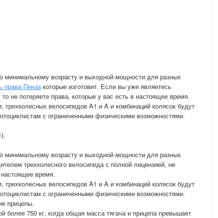
о минимальному возрасту и выходной мощности для разных
ь права Пенза
которые изготовит. Если вы уже являетесь
то не потеряете права, которые у вас есть в настоящее время.
и, трехколесных велосипедов A1 и A и комбинаций колясок будут
мотоциклистам с ограниченными физическими возможностями.
).
о минимальному возрасту и выходной мощности для разных
дителем трехколесного велосипеда с полной лицензией, не
в настоящее время.
и, трехколесных велосипедов A1 и A и комбинаций колясок будут
мотоциклистам с ограниченными физическими возможностями.
ие прицепы.
й более 750 кг, когда общая масса тягача и прицепа превышает