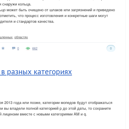
и снаружи кольца.
льцо может быть очищено от шлаков или загрязнений и приведено
тметить, что процесс изготовления и конкретные шаги могут
дителя и стандартов качества.
шленных
,
областях
0
662
0
в разных категориях
ря 2013 года или позже, категории мопедов будут отображаться
сли вы владели полной категорией p до этой даты, то сохраните
ей лицензии вместе с новыми категориями AM и q.