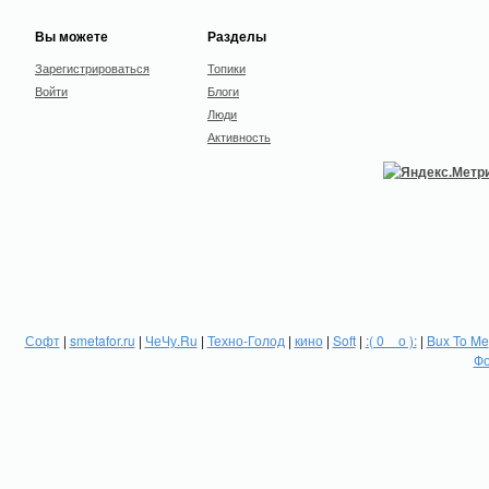
Вы можете
Разделы
Зарегистрироваться
Топики
Войти
Блоги
Люди
Активность
Софт
|
smetafor.ru
|
ЧеЧу.Ru
|
Техно-Голод
|
кино
|
Soft
|
:( 0 _ о ):
|
Bux To Me
Фо