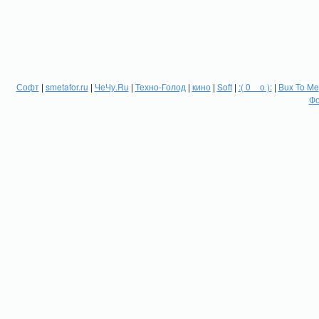
Софт
|
smetafor.ru
|
ЧеЧу.Ru
|
Техно-Голод
|
кино
|
Soft
|
:( 0 _ о ):
|
Bux To Me
Фо