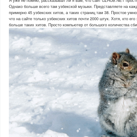
Я уже не помню, рассказывал ли я вам, что сайт UZHUB.NET прост
Однако больше всего там узбекской музыки. Представляете на каж
примерно 45 узбекских хитов, а таких страниц там 38. Простое умн
что на сайте только узбекских хитов почти 2000 штук. Хотя, кто его
больше таких хитов. Просто компьютер от большого количества сби