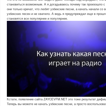
становиться возможным. А я догадываюсь почему так произошло с
они только кричат, что любят узбекские песни, а качать начали со 
узбекских песен и не хватило. А ведь я предупреждал еще в прошлы
становятся все популярнее и популярнее.
Кстати, появление сайта ZAYCEVFM.NET это тоже результат дефици
Теперь вы можете не качать узбекские песни, а просто воспользов