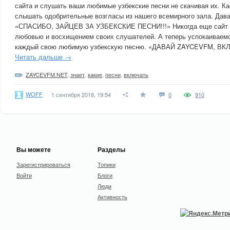
сайта и слушать ваши любимые узбекские песни не скачивая их. Ка
слышать одобрительные возгласы из нашего всемирного зала. Дава
«СПАСИБО, ЗАЙЦЕВ ЗА УЗБЕКСКИЕ ПЕСНИ!!!» Никогда еще сайт н
любовью и восхищением своих слушателей. А теперь успокаиваем
каждый свою любимую узбекскую песню. «ДАВАЙ ZAYCEVFM, ВК
Читать дальше →
ZAYCEVFM.NET
,
знает
,
какие
,
песни
,
включать
WOFF
1 сентября 2018, 19:54
0
910
Вы можете
Разделы
Зарегистрироваться
Топики
Войти
Блоги
Люди
Активность