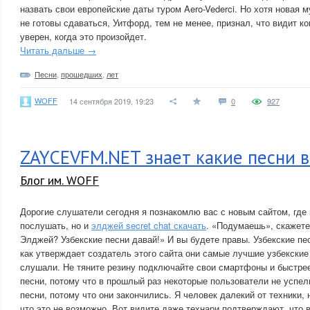
назвать свои европейские даты туром Aero-Vederci. Но хотя новая м
не готовы сдаваться, Уитфорд, тем не менее, признал, что видит ко
уверен, когда это произойдет.
Читать дальше →
Песни
,
прошедших
,
лет
WOFF
14 сентября 2019, 19:23
0
927
ZAYCEVFM.NET знает какие песни 
Блог им. WOFF
Дорогие слушатели сегодня я познакомлю вас с новым сайтом, где
послушать, но и
элджей secret chat скачать
. «Подумаешь», скажете
Элджей? Узбекские песни давай!» И вы будете правы. Узбекские пес
как утверждает создатель этого сайта они самые лучшие узбекские 
слушали. Не тяните резину подключайте свои смартфоны и быстре
песни, потому что в прошлый раз некоторые пользователи не успел
песни, потому что они закончились. Я человек далекий от техники,
что это не возможно. Вот видите даже технари подтверждают, что 