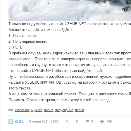
Только не подумайте, что сайт UZHUB.NET состоит только из узбекс
Заходите на сайт и там вы найдёте:
1. Новые песни.
2. Популярные песни.
3. ПОП.
В крайнем случае, если вдруг какой-то ваш любимый трек так прост
отчаивайтесь. Просто в окне наверху страницы справа напишите на
попробовать и группу, и кликните по картинке лупы, что означает в
что на сайте UZHUB.NET обязательно найдётся всё.
Ну а чтобы вы смогли разобраться в современной музыке подробне
на сайте УЗБЕКСКИХ ХИТОВ, ссылку на который я оставил в само
этого текста.
А еще вам от меня небольшой привет. Поищите в интернете треки
Плимута. Отличные треки, я вам скажу у этой поп-звезды.
Узбекская
,
музыка
,
новые
,
популярные
,
песни
WOFF
6 марта 2021, 09:00
0
746