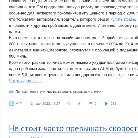
Проблема с подъемником не всегда зависит от качества обслуживан
очевидно, что GM проделала плохую работу по производству толка
особенно для четвертого поколения, выпущенного в период с 2006 п
что толкатели автомобиля, водитель которого решил
купить права
,
и привести к другим проблемам с двигателем. И именно поэтому пр
плоха.
В то время как в старых автомобилях нормальный пробег из-за это
200 тысяч миль, двигатели, выпущенные в период с 2004 по 2014 го
двигатели в ящиках), вероятно, столкнутся с проблемой с подъемн
000 миль.
Кроме того, расход топлива может немного ухудшиться из-за неис
одна проблема заключается в том, что система AFM не будет актив
своем 5,3-литровом грузовике или внедорожнике по шоссе, все цил
Читать дальше →
Почему
,
толкатели
,
часто
,
выходят
,
строя
,
двигателях
WOFF
24 мая 2023, 19:27
0
593
Не стоит часто превышать скорост