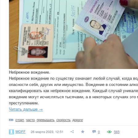
Небрежное вождение.
Небрежное вождение по существу означает любой случай, когда во
опасности себя, других или имущество. Вождение в состоянии алк
квалифицировать как небрежное вождение. Каждый случай уникале
вождение могут исчисляться тысячами, а в некоторых случаях это
преступлением.
Читать дальше →
стоит
,
часто
,
превышать
,
скорость
,
дороге
WOFF
26 марта 2023, 12:51
0
565