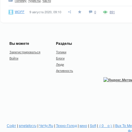
Почему
,
туристы
,
часто
WOFF
9 августа 2020, 09:10
0
891
Вы можете
Разделы
Зарегистрироваться
Топики
Войти
Блоги
Люди
Активность
Софт
|
smetafor.ru
|
ЧеЧу.Ru
|
Техно-Голод
|
кино
|
Soft
|
:( 0 _ о ):
|
Bux To Me
Фо