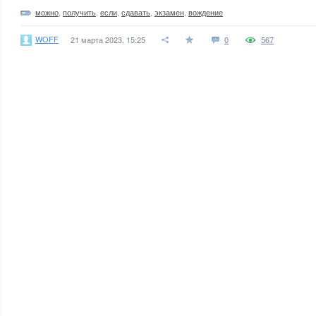
можно
,
получить
,
если
,
сдавать
,
экзамен
,
вождение
WOFF
21 марта 2023, 15:25
0
567