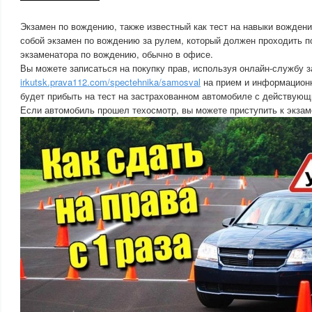
Экзамен по вождению, также известный как тест на навыки вождени
собой экзамен по вождению за рулем, который должен проходить 
экзаменатора по вождению, обычно в офисе.
Вы можете записаться на покупку прав, используя онлайн-службу з
irkutsk.prava112.com/spectehnika/samosval
на прием и информацион
будет прибыть на тест на застрахованном автомобиле с действую
Если автомобиль прошел техосмотр, вы можете приступить к экзам