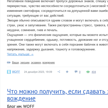
Негативное поведение включает пропуск дорожных знаков, спешку 
перекрестках, чувство неспособности сосредоточиться («мозговой 
изменения светофора; сосредоточиться на допущенной вами ошибке
ситуации, требующие от вас действий.
Эмоции обычно описываются одним словом и могут включать в себя
страх, ужас и запугивание. Также распространены стресс, тревога, 
неудачи, сомнения, гнев и печаль.
Ощущения — это физические ощущения, которые вы можете испыт
учащенное сердцебиение, одышку, потливость, дрожание ног и отс
зрения. Они также могут включать в себя порхание бабочек в живо
напряжение, задержку дыхания, тошноту и головокружение.
Читать дальше →
Ваши
,
эмоции
,
экзамен
,
вождению
WOFF
24 декабря 2023, 19:09
0
404
Что можно получить, если сдавать 
вождение
Блог им. WOFF