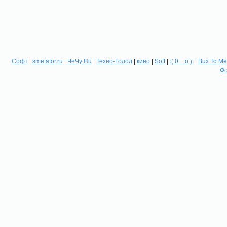
Софт
|
smetafor.ru
|
ЧеЧу.Ru
|
Техно-Голод
|
кино
|
Soft
|
:( 0 _ о ):
|
Bux To Me
Фо