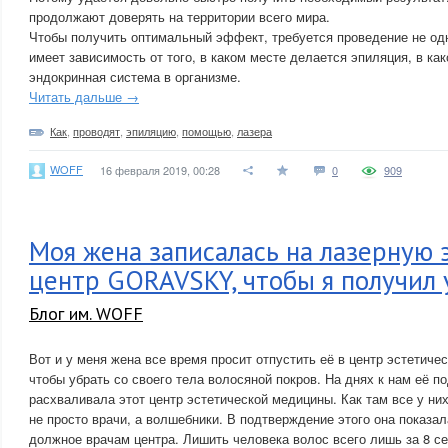
продолжают доверять на территории всего мира.
Чтобы получить оптимальный эффект, требуется проведение не одн
имеет зависимость от того, в каком месте делается эпиляция, в ка
эндокринная система в организме.
Читать дальше →
Как
,
проводят
,
эпиляцию
,
помощью
,
лазера
WOFF
16 февраля 2019, 00:28
0
909
Моя жена записалась на лазерную 
центр GORAVSKY, чтобы я получил
Блог им. WOFF
Вот и у меня жена все время просит отпустить её в центр эстети
чтобы убрать со своего тела волосяной покров. На днях к нам её п
расхваливала этот центр эстетической медицины. Как там все у ни
не просто врачи, а волшебники. В подтверждение этого она показал
должное врачам центра. Лишить человека волос всего лишь за 8 с