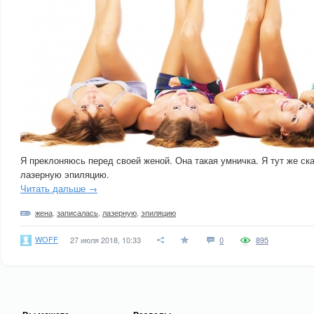
Я преклоняюсь перед своей женой. Она такая умничка. Я тут же ска
лазерную эпиляцию.
Читать дальше →
жена
,
записалась
,
лазерную
,
эпиляцию
WOFF
27 июля 2018, 10:33
0
895