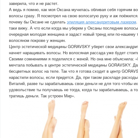
заверила, что и не растет.
А ведь я помню, как моя Оксана мучилась обливая себя горячим в
волосы сразу. Я посмотрел на свою волосатую руку и аж поёжился.
почему бы Оксане не сделать
эпиляция александритовым лазером
таки вижу. А что если когда мы уберем у Оксаны последние волосы
очередная молодая женщина и задаст новый тренд или по-нашему 
волосяном покрове у женщин.
Центр эстетической медицины GORAVSKY уберет свои александрит
начнет наращивать волосы. Но волосяная рассада уже будет стоит
Своими сомнениями я поделился с женой. Но она мне объяснила: «
мечтала побывать в центре эстетической медицины GORAVSKY. Да
бесцветных волос на теле. Так что я готова сходит в центр GORAV
нарастили волосы, если придется. Да, при таком раскладе расходы
Виталий, разве ты зарабатываешь свои деньги не для того чтобы их
удовольствие ты получаешь не тогда, когда ты зарабатываешь, а то
тратишь деньги. Так устроен Мир».