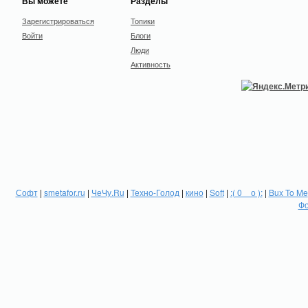
Вы можете
Разделы
Зарегистрироваться
Топики
Войти
Блоги
Люди
Активность
Софт
|
smetafor.ru
|
ЧеЧу.Ru
|
Техно-Голод
|
кино
|
Soft
|
:( 0 _ о ):
|
Bux To Me
Фо