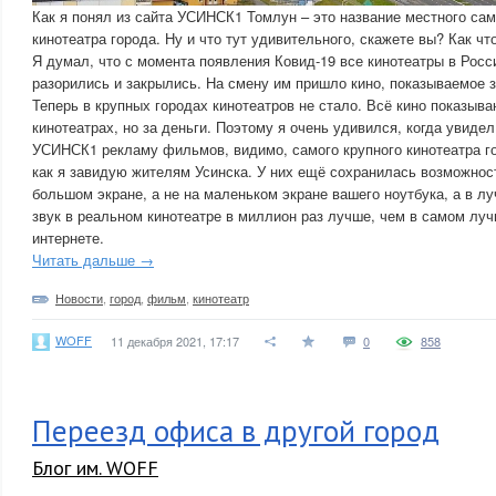
Как я понял из сайта УСИНСК1 Томлун – это название местного са
кинотеатра города. Ну и что тут удивительного, скажете вы? Как что
Я думал, что с момента появления Ковид-19 все кинотеатры в Росс
разорились и закрылись. На смену им пришло кино, показываемое з
Теперь в крупных городах кинотеатров не стало. Всё кино показыва
кинотеатрах, но за деньги. Поэтому я очень удивился, когда увидел
УСИНСК1 рекламу фильмов, видимо, самого крупного кинотеатра го
как я завидую жителям Усинска. У них ещё сохранилась возможно
большом экране, а не на маленьком экране вашего ноутбука, а в л
звук в реальном кинотеатре в миллион раз лучше, чем в самом лу
интернете.
Читать дальше →
Новости
,
город
,
фильм
,
кинотеатр
WOFF
11 декабря 2021, 17:17
0
858
Переезд офиса в другой город
Блог им. WOFF