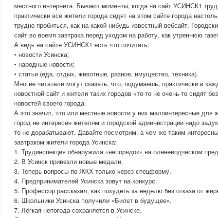
местного интернета. Бывают моменты, когда на сайт УСИНСК1 труд
практически все жители города сидят на этом сайте города настоль
трудно пробиться, как на какой-нибудь известный вебсайт. Городск
сайт во время завтрака перед уходом на работу, как утреннюю газе
А ведь на сайте УСИНСК1 есть что почитать:
• новости Усинска;
• народные новости;
• статьи (еда, отдых, животные, разное, имущество, техника).
Многие читатели могут сказать, что, подумаешь, практически в каж
новостной сайт и жители таких городов что-то не очень-то сидят бе
новостей своего города.
А это значит, что или местные новости у них малоинтересные для 
город не интересен жителям и городской администрации надо задум
то не дорабатывают. Давайте посмотрим, а чем же таким интересн
завтраком жители города Усинска:
1. Трудинспекция обнаружила «непорядок» на оленеводческом пред
2. В Усинск привезли новые медали.
3. Теперь вопросы по ЖКХ только через спецформу.
4. Предпринимателей Усинска зовут на конкурс.
5. Профессор рассказал, как похудеть за неделю без отказа от жир
6. Школьники Усинска получили «Билет в будущее».
7. Лёгкая непогода сохраняется в Усинске.