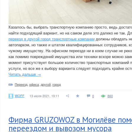
Казалось бы, выбрать транспортную компанию просто, ведь достато
найти подходящий вариант, но на самом деле это далеко не так. Д
переезд в другой город транспортные компании
должны обладать н
автопарком, но также и штатом квалифицированных сотрудников, к
чужому имуществу. На офисном переезде ни в коем случае не реко
как помимо повреждений имущества или техники вскоре можно заме
момент присутствует большое количество транспортных компаний
услуги, но все же к выбору варианта следует подходить крайне ост
Читать дальше →
Переезд
,
офиса
,
другой
,
город
WOFF
13 июля 2021, 19:11
0
860
Фирма GRUZOWOZ в Могилёве помо
переездом и вывозом мусора