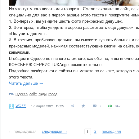
Но что тут много писать или говорить. Смело заходите на сайт, ссы
специально для вас в первом абзаце этого текста и прокрутите немн
1. Во-первых, вы увидите шесть фото прекрасных девушек.
2. Во-вторых, чтобы увидеть и хорошо рассмотреть ещё девушек, 
«Получить доступ».
3. В-третьих, пробираясь дальше, вы сможете «узнать больше» и п
прекрасных моделей, нажимая соответствующие кнопки на сайте, к
кавычками.
В общем в Одессе нет ничего сложного, как обычно, и вы вполне р
КОНСЬЕРЖ СЕРВИС LUXAngel самостоятельно.
Подробнее разбираться с сайтом вы можете по ссылке, которую я о
этого текста.
Читать дальше →
Одесса
,
сайт
,
люди
,
город
WOFF
17 марта 2021, 19:25
0
847
← предыдущая
следующая →
2
последняя
1