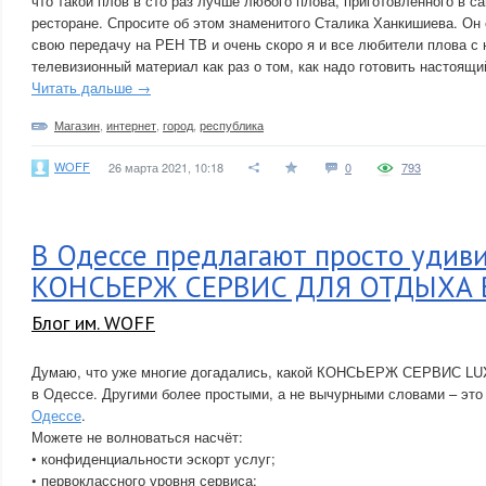
что такой плов в сто раз лучше любого плова, приготовленного в
ресторане. Спросите об этом знаменитого Сталика Ханкишиева. Он 
свою передачу на РЕН ТВ и очень скоро я и все любители плова с
телевизионный материал как раз о том, как надо готовить настоящи
Читать дальше →
Магазин
,
интернет
,
город
,
республика
WOFF
26 марта 2021, 10:18
0
793
В Одессе предлагают просто удив
КОНСЬЕРЖ СЕРВИС ДЛЯ ОТДЫХА 
Блог им. WOFF
Думаю, что уже многие догадались, какой КОНСЬЕРЖ СЕРВИС LUX
в Одессе. Другими более простыми, а не вычурными словами – эт
Одессе
.
Можете не волноваться насчёт:
• конфиденциальности эскорт услуг;
• первоклассного уровня сервиса;