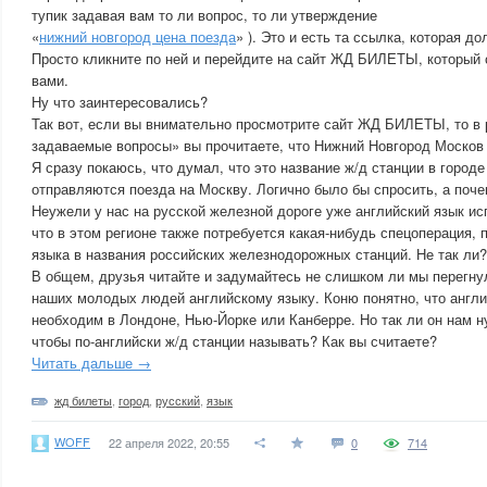
тупик задавая вам то ли вопрос, то ли утверждение
«
нижний новгород цена поезда
» ). Это и есть та ссылка, которая д
Просто кликните по ней и перейдите на сайт ЖД БИЛЕТЫ, который 
вами.
Ну что заинтересовались?
Так вот, если вы внимательно просмотрите сайт ЖД БИЛЕТЫ, то в 
задаваемые вопросы» вы прочитаете, что Нижний Новгород Москов 
Я сразу покаюсь, что думал, что это название ж/д станции в город
отправляются поезда на Москву. Логично было бы спросить, а поче
Неужели у нас на русской железной дороге уже английский язык ис
что в этом регионе также потребуется какая-нибудь спецоперация,
языка в названия российских железнодорожных станций. Не так ли?
В общем, друзья читайте и задумайтесь не слишком ли мы перегну
наших молодых людей английскому языку. Коню понятно, что англи
необходим в Лондоне, Нью-Йорке или Канберре. Но так ли он нам 
чтобы по-английски ж/д станции называть? Как вы считаете?
Читать дальше →
жд билеты
,
город
,
русский
,
язык
WOFF
22 апреля 2022, 20:55
0
714