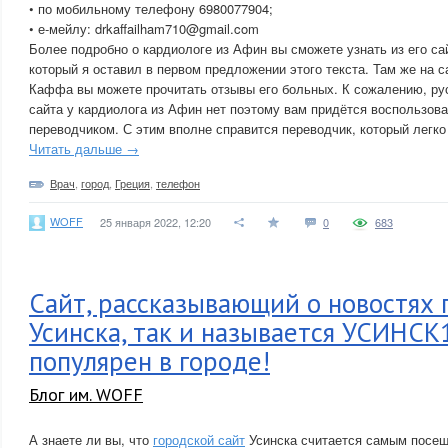
• по мобильному телефону 6980077904;
• е-мейлу: drkaffailham710@gmail.com
Более подробно о кардиологе из Афин вы сможете узнать из его 
который я оставил в первом предложении этого текста. Там же на 
Каффа вы можете прочитать отзывы его больных. К сожалению, ру
сайта у кардиолога из Афин нет поэтому вам придётся воспользова
переводчиком. С этим вполне справится переводчик, который легко 
Читать дальше →
Врач
,
город
,
Греция
,
телефон
WOFF
25 января 2022, 12:20
0
683
Сайт, рассказывающий о новостях 
Усинска, так и называется УСИНСК1
популярен в городе!
Блог им. WOFF
А знаете ли вы, что
городской сайт
Усинска считается самым посе