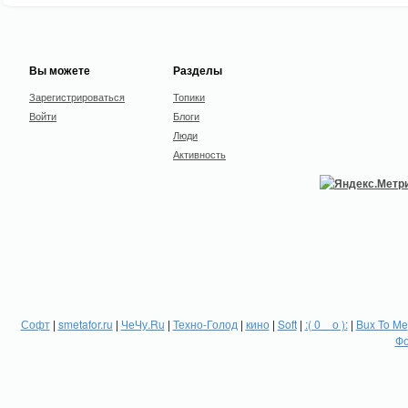
Вы можете
Разделы
Зарегистрироваться
Топики
Войти
Блоги
Люди
Активность
Софт
|
smetafor.ru
|
ЧеЧу.Ru
|
Техно-Голод
|
кино
|
Soft
|
:( 0 _ о ):
|
Bux To Me
Фо