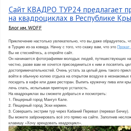
Сайт КВАДРО ТУР24 предлагает п
на квадроциклах в Республике Кр
Блог им. WOFF
Приключение настолько увлекательно, что вы даже обрадуетесь, чт
в Турцию из-за ковида. Начну с того, что скажу вам, что это
Прокат
Вы не стесняйтесь, а откройте сайт.
Он начинается фотографиями молодых людей, путешествующих на
честно, разве вам не хочется присоединиться к ним и посвятить ц
достопримечательностей. Очень устать за целый день такого прик
войти в обычную колею отдыха на открытом воздухе в незнакомых м
посидеть в кафе или даже ресторан. Выпить кружечку пива или кры
лечь спать, испытывая приятную усталость.
На квадроциклах вы сможете добраться и посмотреть:
1. Пещерный город Мангуп Кале.
2. Пещерный город Эски кермен.
3. Совершить экстрим тур через Кабаний Перевал (перевал Бечку).
Вы можете забронировать всё это прямо на сайте. Заполнив несл
клавишу «Хочу арендовать квадроцикл».