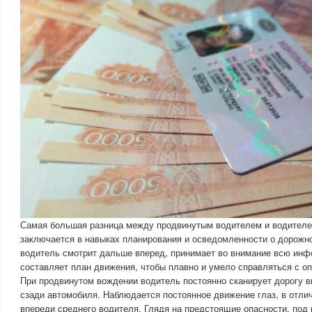
Самая большая разница между продвинутым водителем и водителе
заключается в навыках планирования и осведомленности о дорожн
водитель смотрит дальше вперед, принимает во внимание всю инф
составляет план движения, чтобы плавно и умело справляться с о
При продвинутом вождении водитель постоянно сканирует дорогу вп
сзади автомобиля. Наблюдается постоянное движение глаз, в отлич
впереди среднего водителя. Глядя на предстоящие опасности, под 