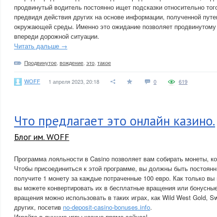
продвинутый водитель постоянно ищет подсказки относительно того
предвидя действия других на основе информации, полученной путе
окружающей среды. Именно это ожидание позволяет продвинутому
впереди дорожной ситуации.
Читать дальше →
Продвинутое
,
вождение
,
это
,
такое
WOFF
1 апреля 2023, 20:18
0
619
Что предлагает это онлайн казино.
Блог им. WOFF
Программа лояльности в Casino позволяет вам собирать монеты, к
Чтобы присоединиться к этой программе, вы должны быть постоян
получите 1 монету за каждые потраченные 100 евро. Как только вы 
вы можете конвертировать их в бесплатные вращения или бонусны
вращения можно использовать в таких играх, как Wild West Gold, S
других, посетив
no-deposit-casino-bonuses.info
.
Играйте в лучшие игры казино прямо сейчас!