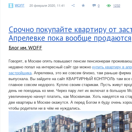
WOFF
20 февраля 2020, 11:41
0
1232
Срочно покупайте квартиру от зас
Апрелевке пока вообще продаются
Блог им. WOFF
Говорят, в Москве опять повышают пенсии пенсионерам проживающ
недавно попал на интересный сайт где можно
купить квартиру в ап
застройщика
. Апрелевка, это же совсем близко, там раньше фирма
выпускала. Вы зайдите на сайт КВАРТИРНЫЙ КОНТРОЛЬ там все п
главное совсем недорого. Куплю своим старикам. Пусть живут врод
день не поездишь ко мне. Через пару лет их включат в большую М
увеличенную начнут платить, как Москвичам. Хоть наедятся на стар
две квартиры в Москве окажутся. А перед Богом я буду очень хор
чтобы родители ни в чём не нуждались.