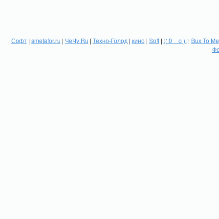
Софт
|
smetafor.ru
|
ЧеЧу.Ru
|
Техно-Голод
|
кино
|
Soft
|
:( 0 _ о ):
|
Bux To Me
Фо