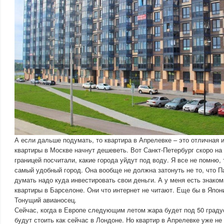
А если дальше подумать, то квартира в Апрелевке – это отличная 
квартиры в Москве начнут дешеветь. Вот Санкт-Петербург скоро на 
границей посчитали, какие города уйдут под воду. Я все не помню,
самый удобный город. Она вообще не должна затонуть не то, что П
думать надо куда инвестировать свои деньги. А у меня есть знако
квартиры в Барселоне. Они что интернет не читают. Еще бы в Япон
Тонущий авианосец.
Сейчас, когда в Европе следующим летом жара будет под 50 граду
будут стоить как сейчас в Лондоне. Но квартир в Апрелевке уже не