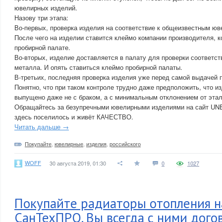
ювелирных изделий.
Назову три этапа:
Во-первых, проверка изделия на соответствие к общеизвестным юв
После чего на изделии ставится клеймо компании производителя, к
пробирной палате.
Во-вторых, изделие доставляется в палату для проверки соответс
металла. И опять ставиться клеймо пробирной палаты.
В-третьих, последняя проверка изделия уже перед самой выдачей 
Понятно, что при таком контроле трудно даже предположить, что и
выпущено даже не с браком, а с минимальным отклонением от этал
Обращайтесь за безупречными ювелирными изделиями на сайт U
здесь поселилось и живёт КАЧЕСТВО.
Читать дальше →
Покупайте
,
ювелирные
,
изделия
,
российского
WOFF
30 августа 2019, 01:30
0
1027
Покупайте радиаторы отопления н
СанТехПРО. Вы всегда с ними дого