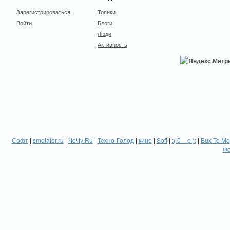
Зарегистрироваться
Топики
Войти
Блоги
Люди
Активность
Софт
|
smetafor.ru
|
ЧеЧу.Ru
|
Техно-Голод
|
кино
|
Soft
|
:( 0 _ о ):
|
Bux To Me
Фо