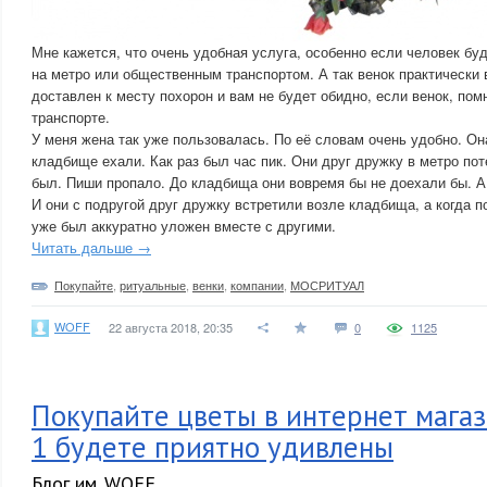
Мне кажется, что очень удобная услуга, особенно если человек бу
на метро или общественным транспортом. А так венок практически 
доставлен к месту похорон и вам не будет обидно, если венок, по
транспорте.
У меня жена так уже пользовалась. По её словам очень удобно. Он
кладбище ехали. Как раз был час пик. Они друг дружку в метро пот
был. Пиши пропало. До кладбища они вовремя бы не доехали бы. А
И они с подругой друг дружку встретили возле кладбища, а когда п
уже был аккуратно уложен вместе с другими.
Читать дальше →
Покупайте
,
ритуальные
,
венки
,
компании
,
МОСРИТУАЛ
WOFF
22 августа 2018, 20:35
0
1125
Покупайте цветы в интернет маг
1 будете приятно удивлены
Блог им. WOFF