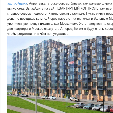
застройщика
. Апрелевка, это же совсем близко, там раньше фирма
выпускала. Вы зайдите на сайт КВАРТИРНЫЙ КОНТРОЛЬ там все п
главное совсем недорого. Куплю своим старикам. Пусть живут врод
день не поездишь ко мне. Через пару лет их включат в большую М
увеличенную начнут платить, как Москвичам. Хоть наедятся на стар
две квартиры в Москве окажутся. А перед Богом я буду очень хор
чтобы родители ни в чём не нуждались.