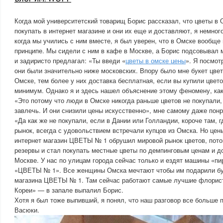
Когда мой университетский товарищ Борис рассказал, что цветы в
покупать в интернет магазине и они их еще и доставляют, я немног
когда мы учились с ним вместе, я был уверен, что в Омске вообще 
принципе. Мы сидели с ним в кафе в Москве, а Борис подсовывал
и задиристо предлагал: «Ты введи «
цветы в омске цены
». Я посмот
они были значительно ниже московских. Впору было мне букет цвет
Омске, тем более у них доставка бесплатная, если вы купили цвето
минимум. Однако я и здесь нашел объяснение этому феномену, как
«Это потому что люди в Омске никогда раньше цветов не покупали,
завлечь. И они снизили цены искусственно», мне самому даже понр
«Да как же не покупали, если в Дании или Голландии, короче там, 
рынок, всегда с удовольствием встречали купцов из Омска. Но цен
интернет магазин ЦВЕТЫ № 1 обрушил мировой рынок цветов, пото
резервы и стал покупать местные цветы по демпинговым ценам и дос
Москве. У нас по улицам города сейчас только и ездят машины «п
«ЦВЕТЫ № 1». Все женщины Омска мечтают чтобы им подарили бук
магазина ЦВЕТЫ № 1. Там сейчас работают самые лучшие флорис
Кореи» — в запале выпалил Борис.
Хотя я был тоже выпивший, я понял, что наш разговор все больше 
Васюки.