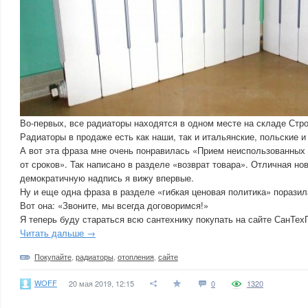
Во-первых, все радиаторы находятся в одном месте на складе Стро
Радиаторы в продаже есть как наши, так и итальянские, польские и
А вот эта фраза мне очень понравилась «Прием неиспользованных 
от сроков». Так написано в разделе «возврат товара». Отличная но
демократичную надпись я вижу впервые.
Ну и еще одна фраза в разделе «гибкая ценовая политика» порази
Вот она: «Звоните, мы всегда договоримся!»
Я теперь буду стараться всю сантехнику покупать на сайте СанТе
Читать дальше →
Покупайте
,
радиаторы
,
отопления
,
сайте
WOFF
20 мая 2019, 12:15
0
1320