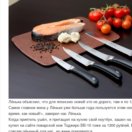
Лёнька объяснил, что для японских ножей это не дорого, там и по 12
Самое главное жена у Лёньки уже больше года пользуется этим нож
время, как новый!», заверил нас Лёнька.
Когда приятель ушёл, я притащил на кухню свой ноутбук, зашел
купил на сайте поварской нож Тоджиро ВВ-10 тоже за 1300 рублей. В
совсем обычный для нас, но жене понравился.