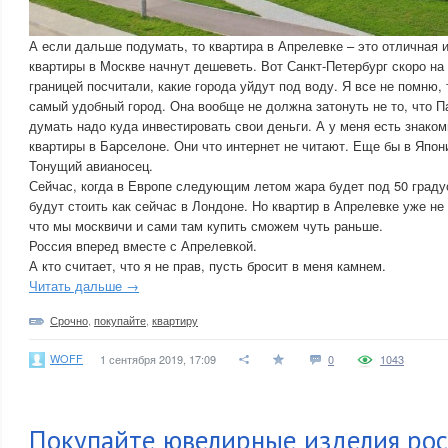
А если дальше подумать, то квартира в Апрелевке – это отличная 
квартиры в Москве начнут дешеветь. Вот Санкт-Петербург скоро на 
границей посчитали, какие города уйдут под воду. Я все не помню,
самый удобный город. Она вообще не должна затонуть не то, что П
думать надо куда инвестировать свои деньги. А у меня есть знако
квартиры в Барселоне. Они что интернет не читают. Еще бы в Япон
Тонущий авианосец.
Сейчас, когда в Европе следующим летом жара будет под 50 граду
будут стоить как сейчас в Лондоне. Но квартир в Апрелевке уже не
что мы москвичи и сами там купить сможем чуть раньше.
Россия вперед вместе с Апрелевкой.
А кто считает, что я не прав, пусть бросит в меня камнем.
Читать дальше →
Срочно
,
покупайте
,
квартиру
WOFF
1 сентября 2019, 17:09
0
1043
Покупайте ювелирные изделия рос