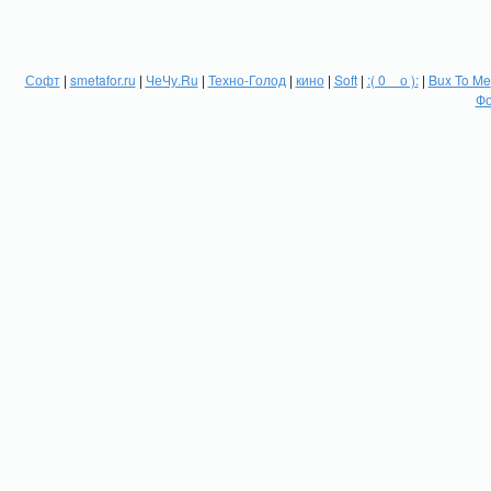
Софт
|
smetafor.ru
|
ЧеЧу.Ru
|
Техно-Голод
|
кино
|
Soft
|
:( 0 _ о ):
|
Bux To Me
Фо