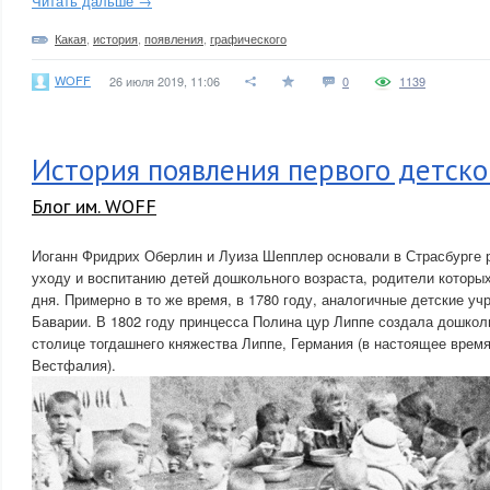
Читать дальше →
Какая
,
история
,
появления
,
графического
WOFF
26 июля 2019, 11:06
0
1139
История появления первого детског
Блог им. WOFF
Иоганн Фридрих Оберлин и Луиза Шепплер основали в Страсбурге 
уходу и воспитанию детей дошкольного возраста, родители которых
дня. Примерно в то же время, в 1780 году, аналогичные детские у
Баварии. В 1802 году принцесса Полина цур Липпе создала дошкол
столице тогдашнего княжества Липпе, Германия (в настоящее врем
Вестфалия).