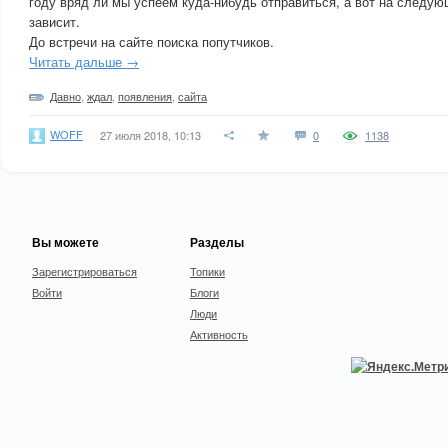
году вряд ли мы успеем куда-нибудь отправиться, а вот на следующ
зависит.
До встречи на сайте поиска попутчиков.
Читать дальше →
Давно
,
ждал
,
появления
,
сайта
WOFF
27 июля 2018, 10:13
0
1138
Вы можете
Разделы
Зарегистрироваться
Топики
Войти
Блоги
Люди
Активность