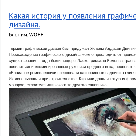
Какая история у появления графич
дизайна.
Блог им. WOFF
Термин графический дизайн был придумал Уильям Аддисон Двиггинс
Происхождение графического дизайна можно проследить от происх
существования. Тогда были пещеры Ласко, римская Колонна Траяна
появляться иллюминированные рукописи среднего века, неоновые о
«Вавилоне ремесленники прессовали клинописные надписи в глинян
Их использовали при строительстве. Кирпичи давали такую инфор
монарха, строителя или какого-то другого сановника.