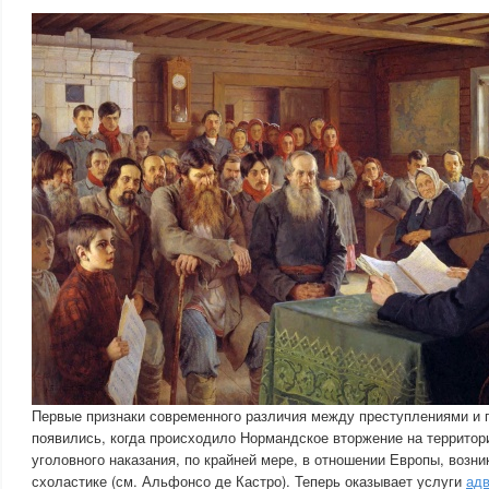
Первые признаки современного различия между преступлениями и
появились, когда происходило Нормандское вторжение на территор
уголовного наказания, по крайней мере, в отношении Европы, возн
схоластике (см. Альфонсо де Кастро). Теперь оказывает услуги
адв