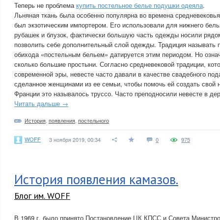
Теперь не проблема
купить постельное белье подушки одеяла
.
Льняная ткань была особенно популярна во времена средневековья 
был экзотическим импортером. Его использовали для нижнего белья
рубашек и блузок, фактически большую часть одежды носили рядом 
позволить себе дополнительный слой одежды. Традиция называть
обихода «постельным бельем» датируется этим периодом. Но озна
сколько большие простыни. Согласно средневековой традиции, кот
современной эры, невесте часто давали в качестве свадебного под
сделанное женщинами из ее семьи, чтобы помочь ей создать свой 
Франции это называлось труссо. Часто преподносили невесте в де
Читать дальше →
История
,
появления
,
постельного
WOFF
3 ноября 2019, 00:34
0
975
История появления камазов.
Блог им. WOFF
В 1969 г. было принято Постановление ЦК КПСС и Совета Министр