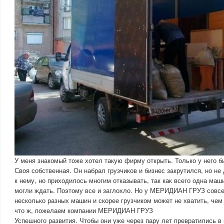
У меня знакомый тоже хотел такую фирму открыть. Только у него б
Своя собственная. Он набрал грузчиков и бизнес закрутился, но 
к нему, но приходилось многим отказывать, так как всего одна маш
могли ждать. Поэтому все и заглохло. Но у МЕРИДИАН ГРУЗ совсе
несколько разных машин и скорее грузчиком может не хватить, чем
что ж, пожелаем компании МЕРИДИАН ГРУЗ
Успешного развития. Чтобы они уже через пару лет превратились 