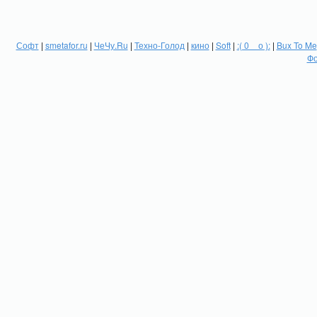
Софт
|
smetafor.ru
|
ЧеЧу.Ru
|
Техно-Голод
|
кино
|
Soft
|
:( 0 _ о ):
|
Bux To Me
Фо