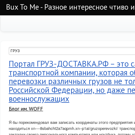
Bux To Me - Разное интересное чтиво 
Портал ГРУЗ-ДОСТАВКА.РФ – это с
транспортной компании, которая 
перевозки различных грузов не то
Российской Федерации, но даже п
военнослужащих
Блог им. WOFF
Я бы порекомендовал вам записать координаты этого предприятия и
находиться xn----8sbahcht2a7aqpmh.xn--p1ai/gruzoperevozki/ трансп
закладки своего персонального компьютера или ноутбука, потому ч