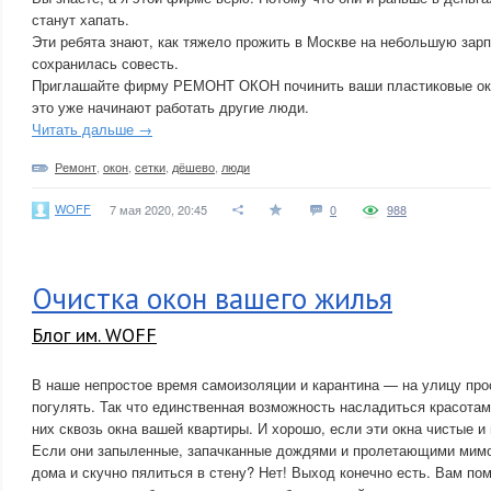
станут хапать.
Эти ребята знают, как тяжело прожить в Москве на небольшую зарп
сохранилась совесть.
Приглашайте фирму РЕМОНТ ОКОН починить ваши пластиковые окна
это уже начинают работать другие люди.
Читать дальше →
Ремонт
,
окон
,
сетки
,
дёшево
,
люди
WOFF
7 мая 2020, 20:45
0
988
Очистка окон вашего жилья
Блог им. WOFF
В наше непростое время самоизоляции и карантина — на улицу про
погулять. Так что единственная возможность насладиться красотам
них сквозь окна вашей квартиры. И хорошо, если эти окна чистые и
Если они запыленные, запачканные дождями и пролетающими мим
дома и скучно пялиться в стену? Нет! Выход конечно есть. Вам п