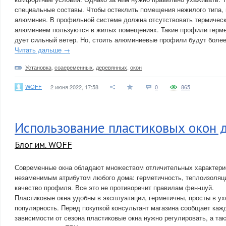
специальные составы. Чтобы остеклить помещения нежилого типа,
алюминия. В профильной системе должна отсутствовать термическ
алюминием пользуются в жилых помещениях. Такие профили герме
дует сильный ветер. Но, стоить алюминиевые профили будут более
Читать дальше →
Установка
,
соаеременных
,
деревянных
,
окон
WOFF
2 июня 2022, 17:58
0
865
Использование пластиковых окон д
Блог им. WOFF
Современные окна обладают множеством отличительных характерис
незаменимым атрибутом любого дома: герметичность, теплоизоляци
качество профиля. Все это не противоречит правилам фен-шуй.
Пластиковые окна удобны в эксплуатации, герметичны, просты в ух
популярность. Перед покупкой консультант магазина сообщает кажд
зависимости от сезона пластиковые окна нужно регулировать, а та