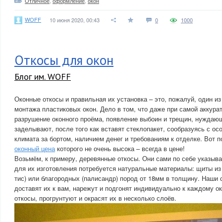
Отличное
,
оформление
,
окон
WOFF
10 июня 2020, 00:43
0
1000
Откосы для окон
Блог им. WOFF
Оконные откосы и правильная их установка – это, пожалуй, один и
монтажа пластиковых окон. Дело в том, что даже при самой аккура
разрушение оконного проёма, появление выбоин и трещин, нуждаю
заделывают, после того как вставят стеклопакет, сообразуясь с ос
климата за бортом, наличием денег и требованиям к отделке. Вот
оконный цена
которого не очень высока – всегда в цене!
Возьмём, к примеру, деревянные откосы. Они сами по себе указыва
для их изготовления потребуется натуральные материалы: щиты из
тис) или благородных (палисандр) пород от 18мм в толщину. Наши 
доставят их к вам, нарежут и подгонят индивидуально к каждому о
откосы, прогрунтуют и окрасят их в несколько слоёв.