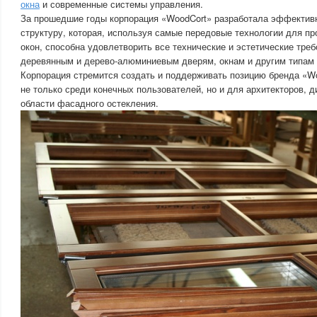
окна
и современные системы управления.
За прошедшие годы корпорация «WoodCort» разработала эффекти
структуру, которая, используя самые передовые технологии для п
окон, способна удовлетворить все технические и эстетические треб
деревянным и дерево-алюминиевым дверям, окнам и другим типам 
Корпорация стремится создать и поддерживать позицию бренда «W
не только среди конечных пользователей, но и для архитекторов, д
области фасадного остекления.