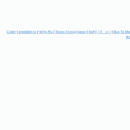
Софт
|
smetafor.ru
|
ЧеЧу.Ru
|
Техно-Голод
|
кино
|
Soft
|
:( 0 _ о ):
|
Bux To Me
Фо