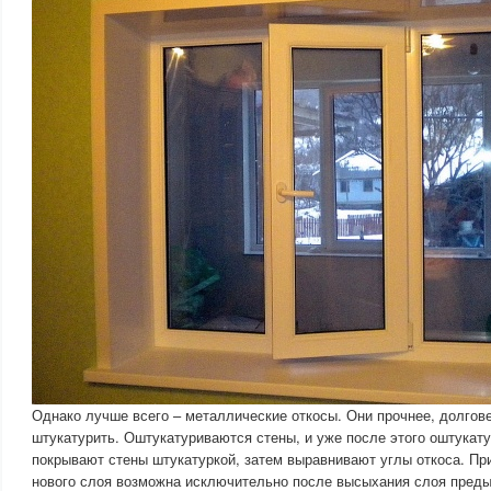
Однако лучше всего – металлические откосы. Они прочнее, долгове
штукатурить. Оштукатуриваются стены, и уже после этого оштукат
покрывают стены штукатуркой, затем выравнивают углы откоса. Пр
нового слоя возможна исключительно после высыхания слоя преды